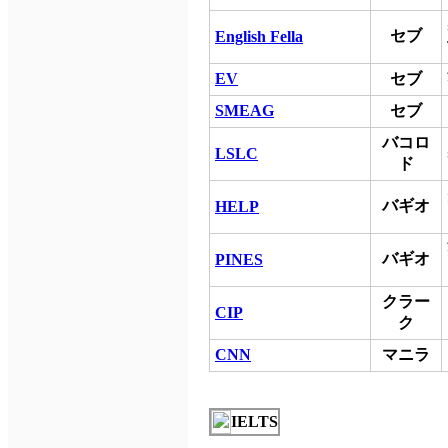
セブ
English Fella
EV
セブ
SMEAG
セブ
バコロ
LSLC
ド
バギオ
HELP
バギオ
PINES
クラー
CIP
ク
CNN
マニラ
IELTS