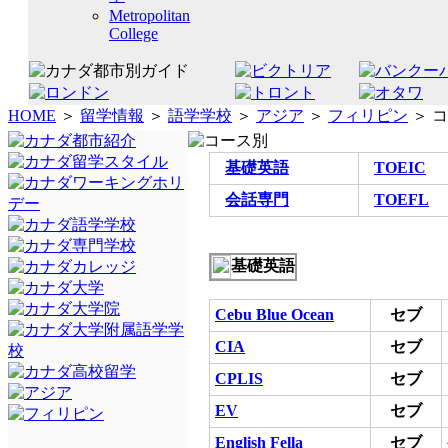
Metropolitan
College
HOME
＞
留学情報
＞
語学学校
＞
アジア
＞
フィリピン
＞ 
基礎英語
TOEIC
会話専門
TOEFL
基礎英語
Cebu Blue Ocean
セブ
CIA
セブ
CPLIS
セブ
EV
セブ
English Fella
セブ