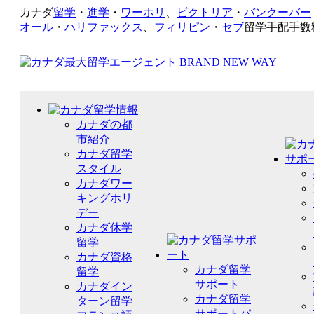
カナダ
留学
・
進学
・
ワーホリ
、
ビクトリア
・
バンクーバー
オール
・
ハリファックス
、
フィリピン
・
セブ
留学手配手数
カナダの都
市紹介
カナダ留学
スタイル
カナダワー
キングホリ
デー
カナダ休学
留学
カナダ資格
カナダ留学
留学
サポート
カナダイン
カナダ留学
ターン留学
サポートパ