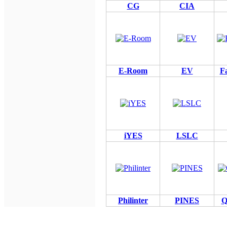
CG
CIA
E-Room
EV
Fa
iYES
LSLC
Philinter
PINES
Q