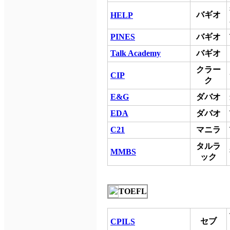
バギオ
HELP
PINES
バギオ
Talk Academy
バギオ
クラー
CIP
ク
E&G
ダバオ
EDA
ダバオ
C21
マニラ
タルラ
MMBS
ック
TOEFL
セブ
CPILS