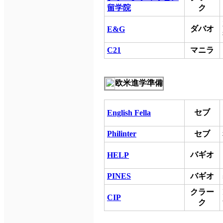
留学院
ク
ダバオ
E&G
C21
マニラ
欧米進学準備
セブ
English Fella
Philinter
セブ
バギオ
HELP
PINES
バギオ
クラー
CIP
ク