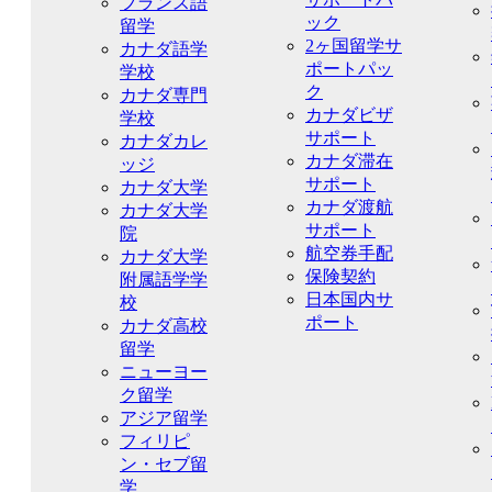
フランス語
ック
留学
2ヶ国留学サ
カナダ語学
ポートパッ
学校
ク
カナダ専門
カナダビザ
学校
サポート
カナダカレ
カナダ滞在
ッジ
サポート
カナダ大学
カナダ渡航
カナダ大学
サポート
院
航空券手配
カナダ大学
保険契約
附属語学学
日本国内サ
校
ポート
カナダ高校
留学
ニューヨー
ク留学
アジア留学
フィリピ
ン・セブ留
学