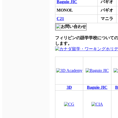
Baguio JIC
バギオ
MONOL
バギオ
C21
マニラ
お問い合わせ
フィリピンの語学学校についての評
します。
3D
Baguio JIC
B