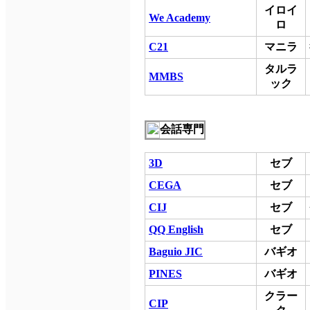
イロイ
We Academy
ロ
C21
マニラ
タルラ
MMBS
ック
会話専門
3D
セブ
CEGA
セブ
CIJ
セブ
QQ English
セブ
Baguio JIC
バギオ
PINES
バギオ
クラー
CIP