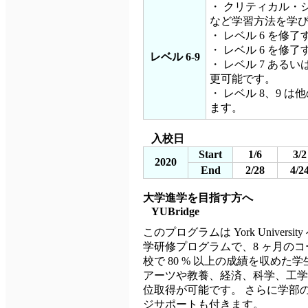
・ クリティカル・
など学習方法を学
・ レベル 6 を修了
・ レベル 6 を修
レベル 6-9
・ レベル 7 あるい
更可能です。
・ レベル 8、9
ます。
入校日
Start
1/6
3/2
2020
End
2/28
4/2
大学進学を目指す方へ
YUBridge
このプログラムは York Unive
学研修プログラムで、8 ヶ月のコース
校で 80 % 以上の成績を収め
アーツや教養、経済、科学、工学
位取得が可能です。 さらに学部の
ジサポートも付きます。