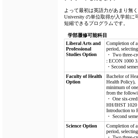
よって最初は英語力があまり無くて
University の単位取得が入
短縮できるプログラムです。
学部履修可能科目
Liberal Arts and
Completion of a 
Professional
period, selectin
Studies Option
・ Two three-cre
: ECON 1000 3.
・Second semeste
Faculty of Health
Bachelor of Hea
Option
Health Policy),
minimum of one s
from the followi
・ One six-credi
HH/IHST 1020 6
Introduction t
・ Second semest
Science Option
Completion of a 
period, selectin
・ Two three-cre