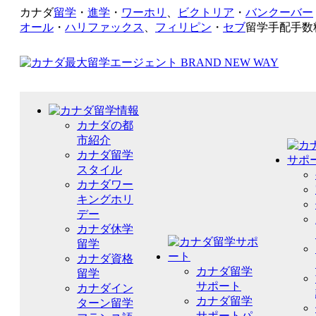
カナダ
留学
・
進学
・
ワーホリ
、
ビクトリア
・
バンクーバー
オール
・
ハリファックス
、
フィリピン
・
セブ
留学手配手数
カナダの都
市紹介
カナダ留学
スタイル
カナダワー
キングホリ
デー
カナダ休学
留学
カナダ資格
カナダ留学
留学
サポート
カナダイン
カナダ留学
ターン留学
サポートパ