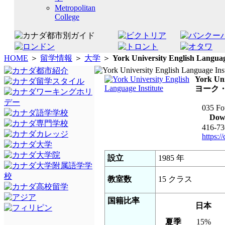
Metropolitan
College
HOME
＞
留学情報
＞
大学
＞
York University English Languag
York Uni
ヨーク
035 Fo
Dow
416-73
https:/
設立
1985 年
教室数
15 クラス
国籍比率
日本
夏季
15%