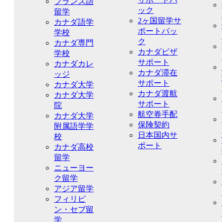
フランス語
ック
留学
2ヶ国留学サ
カナダ語学
ポートパッ
学校
ク
カナダ専門
カナダビザ
学校
サポート
カナダカレ
カナダ滞在
ッジ
サポート
カナダ大学
カナダ渡航
カナダ大学
サポート
院
航空券手配
カナダ大学
保険契約
附属語学学
日本国内サ
校
ポート
カナダ高校
留学
ニューヨー
ク留学
アジア留学
フィリピ
ン・セブ留
学