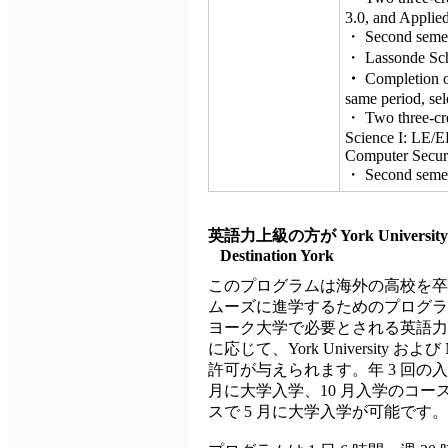
3.0, and Applie
・ Second semest
・ Lassonde Sch
・
Completion of
same period, sel
・ Two three-cre
Science I: LE/E
Computer Securi
・ Second semest
英語力上級の方が York Unive
Destination York
このプログラムは海外の高校を卒業した留
ムーズに進学するためのプログラ
ヨーク大学で必要とされる英語力
に応じて、York University および 
許可が与えられます。年 3 回の入
月に大学入学、10 月入学のコース
スで 5 月に大学入学が可能です。