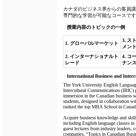
カナダのビジネス界からの客員講
専門的な学習が可能なコースです
授業内容のトピックの一例
3. 
1. グローバルマーケット
メン
2. インターナショナルト
4. 
レード
ナン
International Business and Inte
The York University English Language 
Intercultural Communications (IBIC) 
immersion in the Canadian business wo
students, designed in collaboration wi
ranked the top MBA School in Canad
Acquire business knowledge and skill
including English language classes in
guest lectures from industry leaders, o
companies, “Topics in Canadian Busin