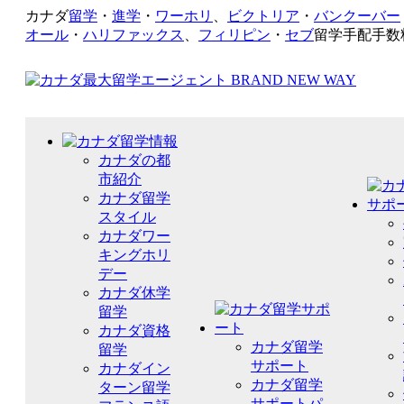
カナダ
留学
・
進学
・
ワーホリ
、
ビクトリア
・
バンクーバー
オール
・
ハリファックス
、
フィリピン
・
セブ
留学手配手数
カナダの都
市紹介
カナダ留学
スタイル
カナダワー
キングホリ
デー
カナダ休学
留学
カナダ資格
カナダ留学
留学
サポート
カナダイン
カナダ留学
ターン留学
サポートパ