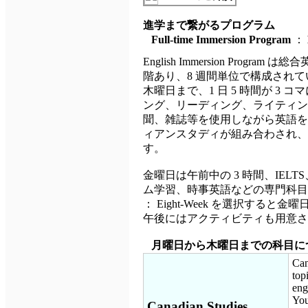
進学まで繋がるプログラム
Full-time Immersion Program
：
English Immersion Prog
階あり、8 週間単位で構成され
木曜日まで、1 日 5 時間が 3
ング、リーディング、ライティン
聞、雑誌等を使用しながら英語を
ィアンスタディが組み合わされ、
す。
金曜日は午前中の 3 時間、IEL
ム学習、時事英語などの専門科目から好きな
： Eight-Week を選択す
午後にはアクティビティも用意され
月曜日から木曜日までの科目に
Can
top
eng
You
Canadian Studies