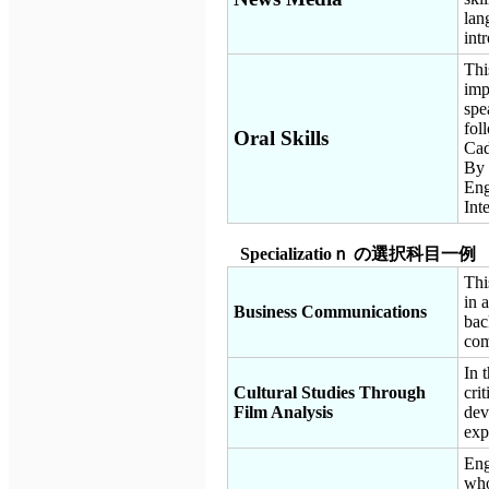
lan
int
Thi
imp
spe
fol
Oral Skills
Cad
By 
Eng
Int
Specializatioｎ の選択科目一例
Thi
in 
Business Communications
bac
com
In 
Cultural Studies Through
cri
Film Analysis
dev
exp
Eng
who