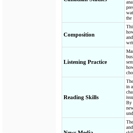
ana
pre
wat
the
Thi
how
Composition
and
wri
Man
bus
Listening Practice
sen
how
cho
The
in 
cha
Reading Skills
iss
By 
new
und
The
and
News Media
ski