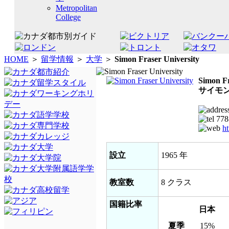
Metropolitan
College
HOME
＞
留学情報
＞
大学
＞
Simon Fraser University
Simon Fr
サイモ
778
ht
設立
1965 年
教室数
8 クラス
国籍比率
日本
夏季
15%