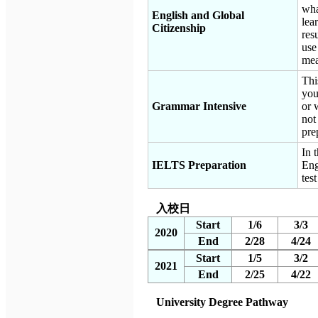
wha
English and Global
lea
Citizenship
res
use
mea
Thi
you
Grammar Intensive
or 
not
pre
In 
IELTS Preparation
Eng
tes
入校日
Start
1/6
3/3
2020
End
2/28
4/24
Start
1/5
3/2
2021
End
2/25
4/22
University Degree Pathway