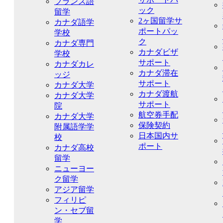
フランス語
ック
留学
2ヶ国留学サ
カナダ語学
ポートパッ
学校
ク
カナダ専門
カナダビザ
学校
サポート
カナダカレ
カナダ滞在
ッジ
サポート
カナダ大学
カナダ渡航
カナダ大学
サポート
院
航空券手配
カナダ大学
保険契約
附属語学学
日本国内サ
校
ポート
カナダ高校
留学
ニューヨー
ク留学
アジア留学
フィリピ
ン・セブ留
学