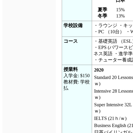
日本
夏季
15%
冬季
13%
学校設備
・ラウンジ ・キッ
・PC （10台） ・Wi
コース
・基礎英語 （ESL）
・EPS (
パワースピ
ネス英語 ・進学
・チューター養成
授業料
2020
入学金: $150
Standard 20 Lesson
教材費: 学校
ｗ)
払
Intensive 28 Lesso
ｗ)
Super Intensive 32L
ｗ)
IELTS (21ｈ/ｗ)
Business English (2
日英バイリンガル (