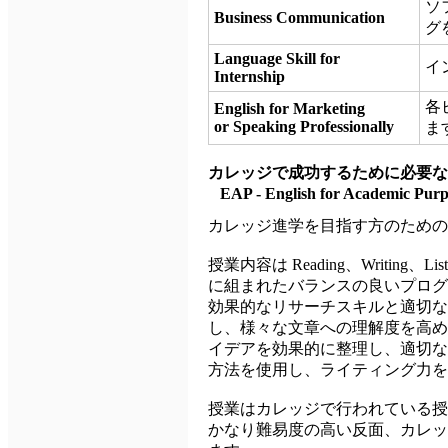
ソ
Business Communication
グ
Language Skill for
イ
Internship
各
English for Marketing
or Speaking Professionally
ま
カレッジで成功するために必要
EAP - English for Acade
カレッジ進学を目指す方のための
授業内容は Reading、Writing、Li
に組まれたバランスの良いプログ
効果的なリサーチスキルと適切な
し、様々な文章への理解度を高め
イデアを効果的に整理し、適切な
方法を使用し、ライティング力を
授業はカレッジで行われている授
かなり難易度の高い反面、カレッ