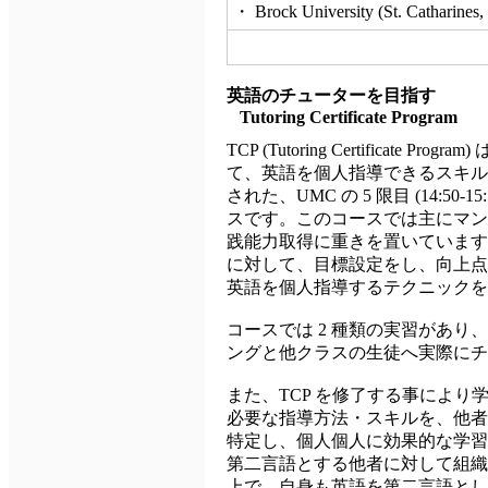
・ Brock University (St. Catharines
英語のチューターを目指す
Tutoring Certificate Program
TCP (Tutoring Certificate
て、英語を個人指導できるスキル
された、UMC の 5
限目
(14:50-15
スです。このコースでは主にマン
践能力取得に重きを置いています
に対して、目標設定をし、向上点
英語を個人指導するテクニック
コースでは 2 種類の実習があ
ングと他クラスの生徒へ実際にチ
また、TCP を修了する事により
必要な指導方法・スキルを、他者
特定し、個人個人に効果的な学習
第二言語とする他者に対して組織
上で、自身も英語を第二言語とし