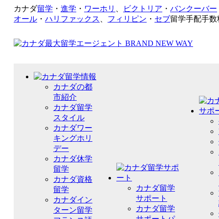
カナダ
留学
・
進学
・
ワーホリ
、
ビクトリア
・
バンクーバー
オール
・
ハリファックス
、
フィリピン
・
セブ
留学手配手数
カナダの都
市紹介
カナダ留学
スタイル
カナダワー
キングホリ
デー
カナダ休学
留学
カナダ資格
カナダ留学
留学
サポート
カナダイン
カナダ留学
ターン留学
サポートパ