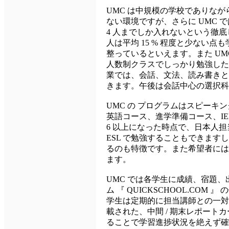
UMC は中規模の学校でありな
ない環境ですが、さらに UMC で
4 人までしか入れないという徹
人は平均 15 % 程度と少ない
整っているといえます。また UM
人数制クラスでしっかり勉強した
業では、会話、文法、読み書きと
きます。午後は会話中心の選択科
UMC の プログラムはスピーキ
英語コース、進学準備コース、IE
6 以上になった時点で、日本人
ESL で勉強することもできます
るのも特徴です。また希望者には
ます。
UMC では各学生に成績、宿題
ム 『 QUICKSCHOOL.C
学生は定期的に担当講師との一対
載された、中間 / 期末レポー
ることで学習進捗状況を絶えず