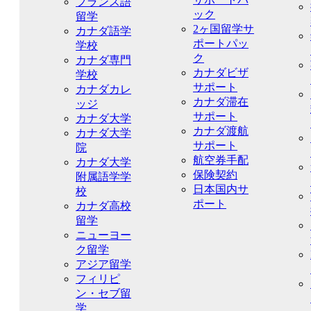
フランス語
ック
留学
2ヶ国留学サ
カナダ語学
ポートパッ
学校
ク
カナダ専門
カナダビザ
学校
サポート
カナダカレ
カナダ滞在
ッジ
サポート
カナダ大学
カナダ渡航
カナダ大学
サポート
院
航空券手配
カナダ大学
保険契約
附属語学学
日本国内サ
校
ポート
カナダ高校
留学
ニューヨー
ク留学
アジア留学
フィリピ
ン・セブ留
学