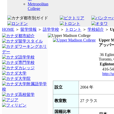
Metropolitan
College
HOME
＞
留学情報
＞
語学学校
＞
トロント
＞
学校紹介
＞
Up
Upper M
アッパ
36 Eglin
Toronto,
Eglint
416-54
http://
設立
2004 年
教室数
27 クラス
国籍比率