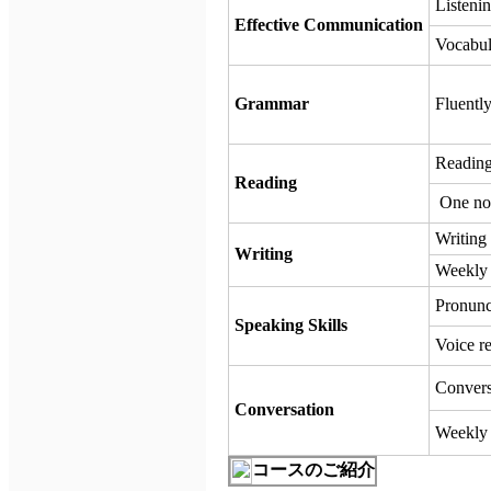
Listenin
Effective Communication
Vocabul
Fluentl
Grammar
Reading
Reading
One nov
Writing 
Writing
Weekly 
Pronunc
Speaking Skills
Voice r
Conversa
Conversation
Weekly r
コースのご紹介