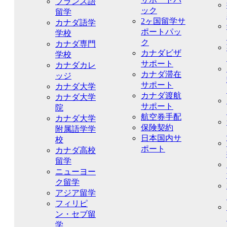
フランス語
ック
留学
2ヶ国留学サ
カナダ語学
ポートパッ
学校
ク
カナダ専門
カナダビザ
学校
サポート
カナダカレ
カナダ滞在
ッジ
サポート
カナダ大学
カナダ渡航
カナダ大学
サポート
院
航空券手配
カナダ大学
保険契約
附属語学学
日本国内サ
校
ポート
カナダ高校
留学
ニューヨー
ク留学
アジア留学
フィリピ
ン・セブ留
学