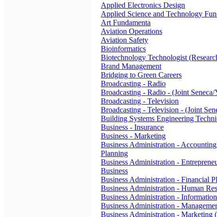
Applied Electronics Design
Applied Science and Technology Fun
Art Fundamenta
Aviation Operations
Aviation Safety
Bioinformatics
Biotechnology Technologist (Researc
Brand Management
Bridging to Green Careers
Broadcasting - Radio
Broadcasting - Radio - (Joint Seneca/
Broadcasting - Television
Broadcasting - Television - (Joint Se
Building Systems Engineering Techni
Business - Insurance
Business - Marketing
Business Administration - Accounting
Planning
Business Administration - Entreprene
Business
Business Administration - Financial P
Business Administration - Human Re
Business Administration - Informatio
Business Administration - Manageme
Business Administration - Marketing