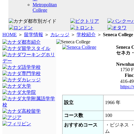
Metropolitan
College
HOME
＞
留学情報
＞
カレッジ
＞
学校紹介
＞
Seneca College
Seneca C
セネカ
Newnha
1750 Fi
Fin
416-49
https:
設立
1966 年
コース数
100
おすすめコース
・ビジネス 
ム