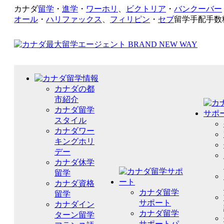
カナダ
留学
・
進学
・
ワーホリ
、
ビクトリア
・
バンクーバー
オール
・
ハリファックス
、
フィリピン
・
セブ
留学手配手数
カナダの都
市紹介
カナダ留学
スタイル
カナダワー
キングホリ
デー
カナダ休学
留学
カナダ資格
カナダ留学
留学
サポート
カナダイン
カナダ留学
ターン留学
サポートパ