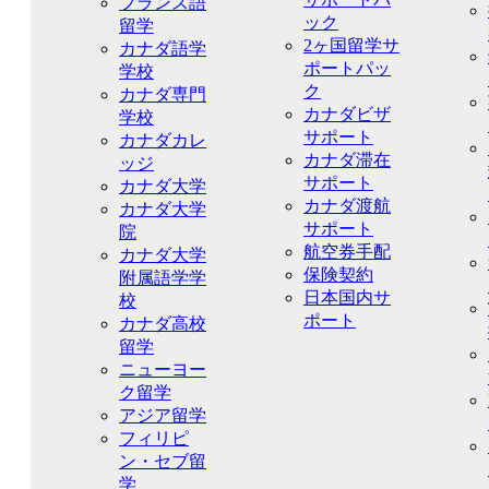
フランス語
ック
留学
2ヶ国留学サ
カナダ語学
ポートパッ
学校
ク
カナダ専門
カナダビザ
学校
サポート
カナダカレ
カナダ滞在
ッジ
サポート
カナダ大学
カナダ渡航
カナダ大学
サポート
院
航空券手配
カナダ大学
保険契約
附属語学学
日本国内サ
校
ポート
カナダ高校
留学
ニューヨー
ク留学
アジア留学
フィリピ
ン・セブ留
学