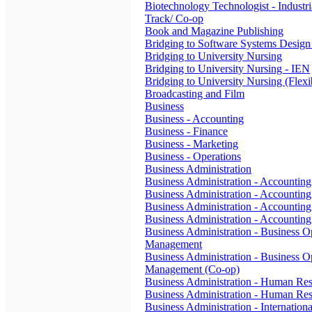
Biotechnology Technologist - Industri
Track/ Co-op
Book and Magazine Publishing
Bridging to Software Systems Design 
Bridging to University Nursing
Bridging to University Nursing - IEN
Bridging to University Nursing (Flexi
Broadcasting and Film
Business
Business - Accounting
Business - Finance
Business - Marketing
Business - Operations
Business Administration
Business Administration - Accounting
Business Administration - Accounting
Business Administration - Accounting
Business Administration - Accounting
Business Administration - Business O
Management
Business Administration - Business O
Management (Co-op)
Business Administration - Human Re
Business Administration - Human Res
Business Administration - Internation