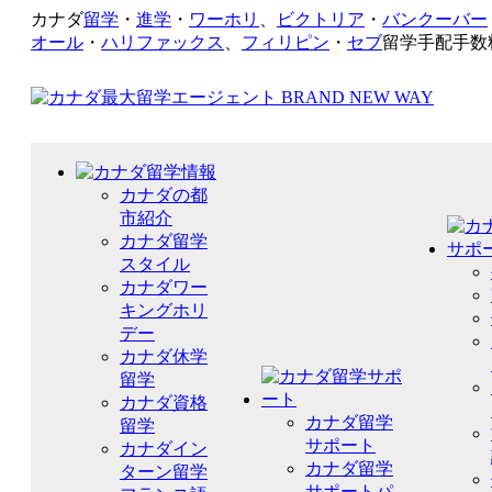
カナダ
留学
・
進学
・
ワーホリ
、
ビクトリア
・
バンクーバー
オール
・
ハリファックス
、
フィリピン
・
セブ
留学手配手数
カナダの都
市紹介
カナダ留学
スタイル
カナダワー
キングホリ
デー
カナダ休学
留学
カナダ資格
カナダ留学
留学
サポート
カナダイン
カナダ留学
ターン留学
サポートパ