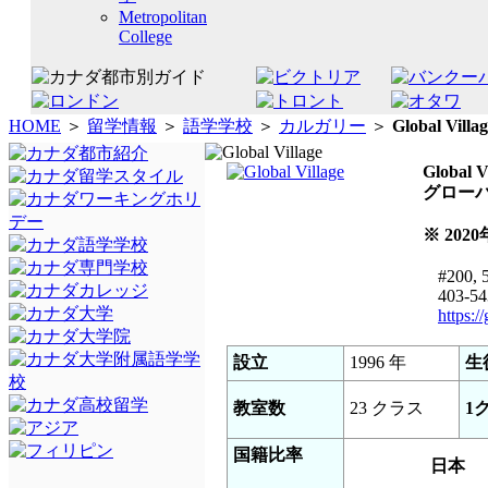
Metropolitan
College
HOME
＞
留学情報
＞
語学学校
＞
カルガリー
＞
Global Villa
Global V
グロー
※ 202
#200, 5
403-54
https:/
設立
1996 年
生
教室数
23 クラス
1
国籍比率
日本