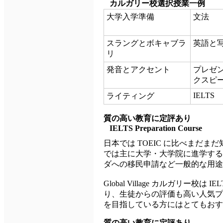
カルガリー校選択授業一例
大学入学準備
文法
スラングとボキャブラ
英語と
リ
発音とアクセント
プレゼ
クスピ
IELTS
ライティング
質の高い教育に定評あり
IELTS Preparation Course
日本では TOEIC に比べまだま
では主に大学・大学院に進学する
ダへの移民申請など一般的な用途
Global Village カルガリ
り、生徒からの評価も高い人気プ
を目指している方にはとてもおす
質の高い教育に定評あり