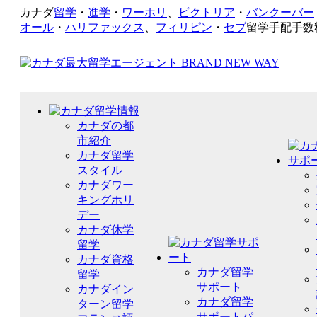
カナダ
留学
・
進学
・
ワーホリ
、
ビクトリア
・
バンクーバー
オール
・
ハリファックス
、
フィリピン
・
セブ
留学手配手数
カナダの都
市紹介
カナダ留学
スタイル
カナダワー
キングホリ
デー
カナダ休学
留学
カナダ資格
カナダ留学
留学
サポート
カナダイン
カナダ留学
ターン留学
サポートパ