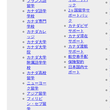
フランス語
ック
留学
2ヶ国留学サ
カナダ語学
ポートパッ
学校
ク
カナダ専門
カナダビザ
学校
サポート
カナダカレ
カナダ滞在
ッジ
サポート
カナダ大学
カナダ渡航
カナダ大学
サポート
院
航空券手配
カナダ大学
保険契約
附属語学学
日本国内サ
校
ポート
カナダ高校
留学
ニューヨー
ク留学
アジア留学
フィリピ
ン・セブ留
学