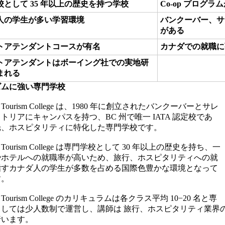
校として 35 年以上の歴史を持つ学校
Co-op プログ
人の学生が多い学習環境
バンクーバー、サ
がある
トアテンダントコースが有名
カナダでの就職に
トアテンダントはボーイング社での実地研
まれる
ズムに強い専門学校
an Tourism College は、1980 年に創立されたバンクーバーとサレ
トリアにキャンパスを持つ、BC 州で唯一 IATA 認定校であ
光、ホスピタリティに特化した専門学校です。
ian Tourism College は専門学校として 30 年以上の歴史を持ち、一
やホテルへの就職率が高いため、旅行、ホスピタリティへの就
指すカナダ人の学生が多数を占める国際色豊かな環境となって
す。
an Tourism College のカリキュラムは各クラス平均 10−20 名と専
としては少人数制で運営し、講師は 旅行、ホスピタリティ業界
行います。