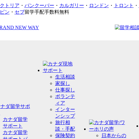
クトリア
・
バンクーバー
・
カルガリー
・
ロンドン
・
トロント
・
ピン
・
セブ
留学手配手数料無料
生活相談
家探し
仕事探し
ボランテ
ィア
インター
ンシップ
カナダ留学
旅行相
サポート
談・手配
カナダ留学
保険契約
日本からの
サポートパ