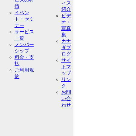
ィス
徴
紹介
イベン
ビデ
ト・セミ
オ・
ナー
写真
サービス
集
一覧
カナ
メンバー
ダブ
シップ
ログ
料金・支
サイ
払
トマ
ご利用規
ップ
約
リン
ク
お問
い合
わせ