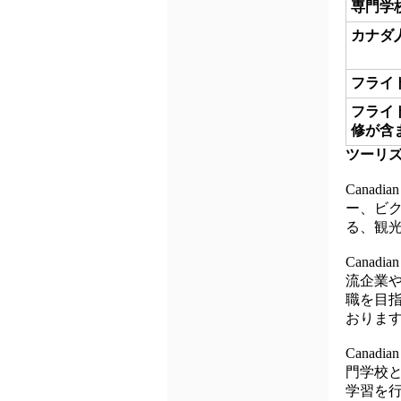
専門学
カナダ
フライ
フライ
修が含
ツーリ
Canadi
ー、ビク
る、観
Canad
流企業
職を目
おりま
Canadi
門学校
学習を