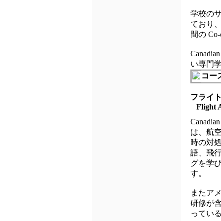
学校の
ており、ま
間の C
Canad
い専門
コー
フライ
Flight 
Canad
は、航
時の対
語、飛
グを学
す。
またアメリ
研修が
ってい