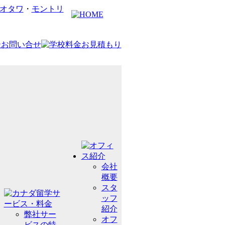
オタワ
・
モントリ
会社
概要
スタ
ッフ
紹介
弊社サー
オフ
ビスの特