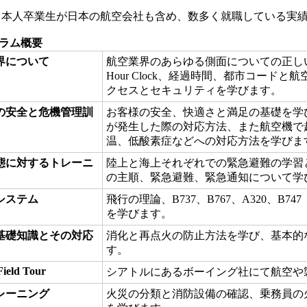
日本人卒業生が日本の航空会社も含め、数多く就職している実
ラム概要
界について
航空業界のあらゆる側面についての正し
Hour Clock、経過時間、都市コード
クセスとセキュリティを学びます。
の安全と危機管理訓
お客様の安全、快適さと満足の基礎を学
が発生した際の対応方法、また航空機で
温、低酸素症などへの対応方法を学びま
態に対するトレーニ
陸上と海上それぞれでの緊急避難の学習
の主順、緊急避難、緊急通知について学
システム
飛行の理論、B737、B767、A320、B
を学びます。
基礎知識とその対応
消化と再点火の防止方法を学び、基本的
す。
Field Tour
シアトルにあるボーイング社にて航空や
レーニング
火災の分類と消防設備の確認、乗務員の