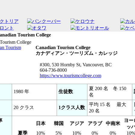
anadian Tourism College
Canadian Tourism College
カナディアン・ツーリズム・カレッジ
#300, 530 Hornby St, Vancouver, BC
604-736-8000
https://www.tourismcollege.com
夏 200 名 冬 150
1980 年
生徒数
名
平均 15 名 最大
20 クラス
1クラス人数
20 名
率
ヨー
日本
韓国
アジア
アラブ
中南米
ッ
夏季
10%
5%
10%
0%
0%
10