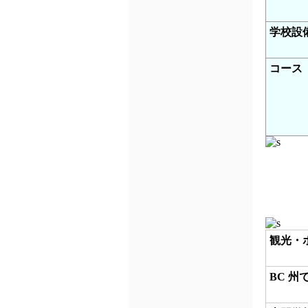
学校設
コース
観光・
BC 州