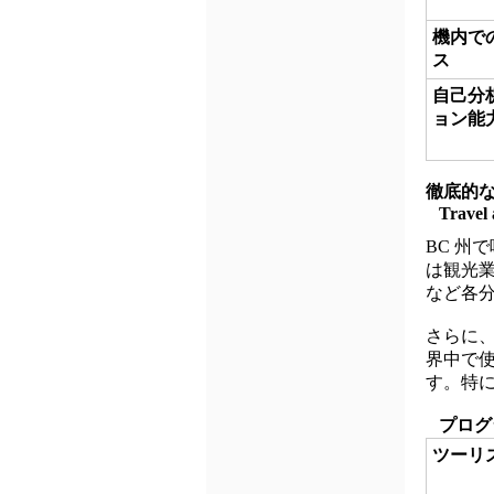
機内で
ス
自己分
ョン能
徹底的
Travel 
BC 州で唯
は観光
など各
さらに
界中で使
す。特に
プログ
ツーリ