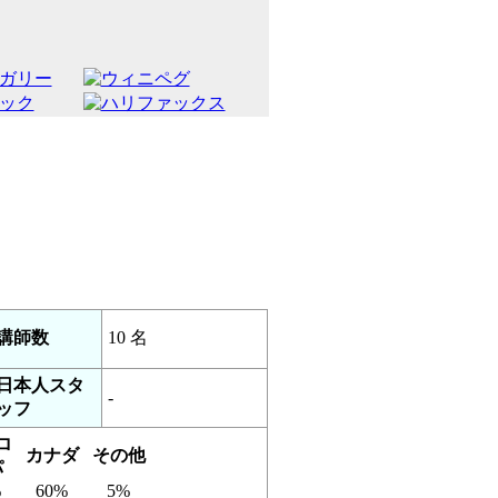
講師数
10 名
日本人スタ
-
ッフ
ロ
カナダ
その他
パ
%
60%
5%