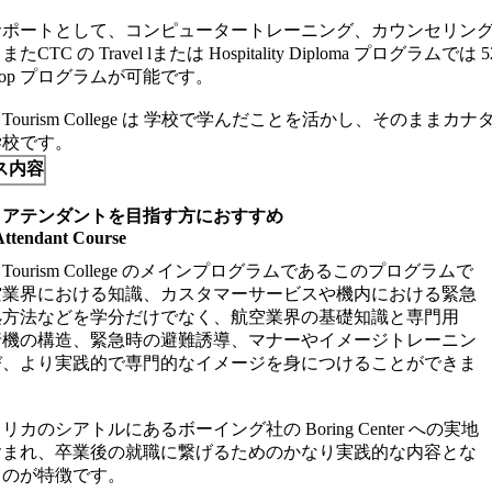
サポートとして、コンピュータートレーニング、カウンセリン
たCTC の Travel lまたは Hospitality Diploma プログラ
o-op プログラムが可能です。
ian Tourism College は 学校で学んだことを活かし、その
学校です。
ス内容
トアテンダントを目指す方におすすめ
Attendant Course
ian Tourism College のメインプログラムであるこのプログラムで
空業界における知識、カスタマーサービスや機内における緊急
処方法などを学分だけでなく、航空業界の基礎知識と専門用
行機の構造、緊急時の避難誘導、マナーやイメージトレーニン
び、より実践的で専門的なイメージを身につけることができま
カのシアトルにあるボーイング社の Boring Center への実地
含まれ、卒業後の就職に繋げるためのかなり実践的な内容とな
るのが特徴です。