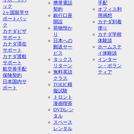
携帯電話
手配
ック
契約
オフィス利
2ヶ国留学サ
銀行口座
用感想
ポートパッ
開設
カナダ到着
ク
荷物預か
便り
カナダビザ
り
カナダ学校
サポート
日本への
体験談
カナダ滞在
郵送サー
ホームステ
サポート
ビス
イ体験談
カナダ渡航
タックス
インター
サポート
リターン
ン・ボラン
航空券手配
無料英語
ティア
保険契約
クラス
日本国内サ
TOEIC模
ポート
擬試験
トロント
漫画喫茶
DVDレン
タル
スペース
レンタル