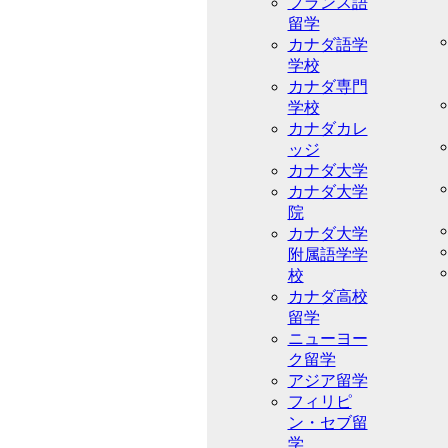
フランス語
留学
カナダ語学
学校
カナダ専門
学校
カナダカレ
ッジ
カナダ大学
カナダ大学
院
カナダ大学
附属語学学
校
カナダ高校
留学
ニューヨー
ク留学
アジア留学
フィリピ
ン・セブ留
学