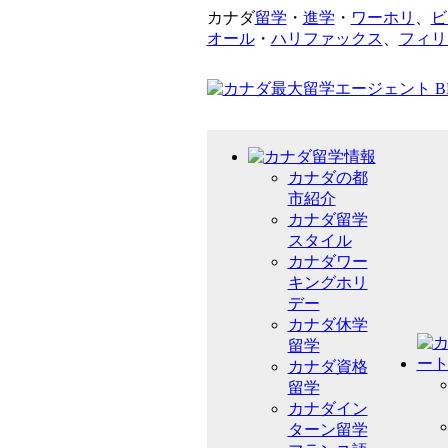
カナダ
留学
・
進学
・
ワーホリ
、
ビ
オール
・
ハリファックス
、
フィリ
カナダの都
市紹介
カナダ留学
スタイル
カナダワー
キングホリ
デー
カナダ休学
留学
カナダ資格
留学
カナダイン
ターン留学