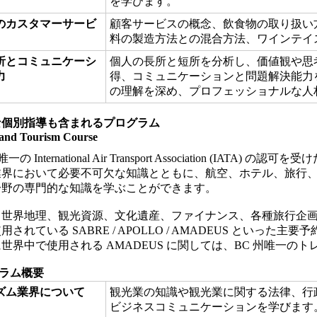
を学びます。
のカスタマーサービ
顧客サービスの概念、飲食物の取り扱い
料の製造方法との混合方法、ワインテイ
析とコミュニケーシ
個人の長所と短所を分析し、価値観や思
力
得、コミュニケーションと問題解決能力
の理解を深め、プロフェッショナルな人
な個別指導も含まれるプログラム
and Tourism Course
一の International Air Transport Association (IA
業界において必要不可欠な知識とともに、航空、ホテル、旅行
分野の専門的な知識を学ぶことができます。
、世界地理、観光資源、文化遺産、ファイナンス、各種旅行企
用されている SABRE / APOLLO / AMADEUS といった
世界中で使用される AMADEUS に関しては、BC 州唯一の
ラム概要
ズム業界について
観光業の知識や観光業に関する法律、行
ビジネスコミュニケーションを学びます