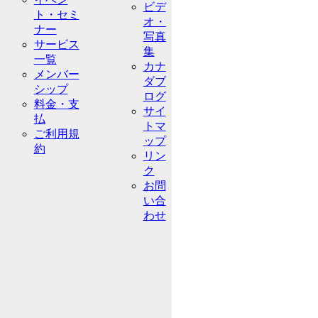
ビデ
ト・セミ
オ・
ナー
写真
サービス
集
一覧
カナ
メンバー
ダブ
シップ
ログ
料金・支
サイ
払
トマ
ご利用規
ップ
約
リン
ク
お問
い合
わせ