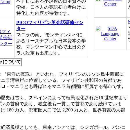
ペドロにある小規模の日本資本の
学校。日本人の英語初心者向けに
特化した内容が特徴です。
PICOフィリピン英会話研修セン
ター
マニラの南、
モンティンルパ
に
あるリーズナブルな日本資本の学
校。マンツーマン中心で土日のク
ラス設定も出来ます。
ラについて
 『東洋の真珠』 といわれ、フィリピンのルソン島中西部に
マニラ湾東岸に位置している、フィリピン共和国の首都であ
トロ・マニラとも呼ばれるマニラ首都圏に所属する都市です。
歴史は古く、スペインによって植民地化された16 世紀末より
ピンの首府であり、独立後も一貫して首都であり続けていま
は 180 万人、都市圏人口では 2,200 万人と、世界有数の大都
。
は経済規模としても、東南アジアでは、シンガポール、バンコ