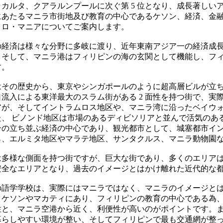
カルタ、クアラルンプールに次ぐ第 5 位となり、成長著しい
にあたるマニラ市街地及び教育の中心であるケソン、経済、金
トロ・マニアについてご案内します。
の経済は様々な分野に多岐に渡り、近年東南アジア一の経済成
、そして、マニラ港はフィリピンの海の玄関として機能し、フ
す。
はその歴史から、東京やシンガポールのように超高層ビルが立
流入による東洋最大のスラム街がある 2 面性を持つ街で、実
アが、そしてイントラムロス地区や、マニラ湾に沿ったベイウ
た、 ビノンド地区は市場のあるディビソリアと並んで活気のあ
ンの立ち並ぶ経済の中心であり、観光都市として、城塞都市イ
ら、エルミタ地区やマラテ地区、サンタクルス、マニラ動物園
は多様な側面を持つ街ですが、巨大な街であり、多くのエリア
安全なエリアとなり、過去のイメージとはかけ離れた近代的な
の語学学校は、実際にはマニラではなく、マニラのイメージと
、ケソンやマカティにあり、フィリピンの教育の中心である為
性と、マニラ空港から近く、利便性が高いのがポイントです。
暮らしやすい環境が整い、そしてフィリピンで最も交通網が整