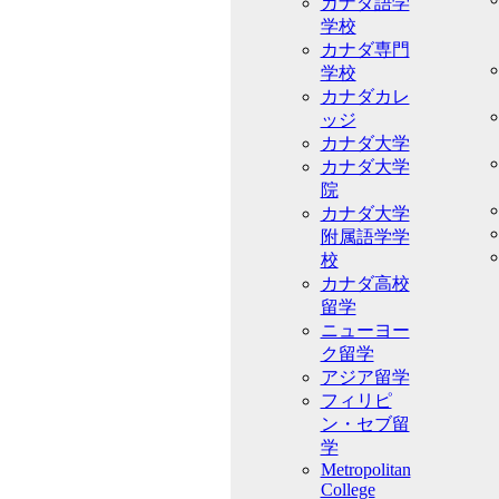
カナダ語学
学校
カナダ専門
学校
カナダカレ
ッジ
カナダ大学
カナダ大学
院
カナダ大学
附属語学学
校
カナダ高校
留学
ニューヨー
ク留学
アジア留学
フィリピ
ン・セブ留
学
Metropolitan
College