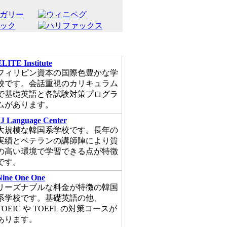
LITE Institute
フィリピン資本の国際色豊かな学
校です。会話重視のカリキュラム
で基礎英語と各試験対策プログラ
ムがあります。
JJ Language Center
大規模な韓国系学校です。長年の
実績とベテランの講師陣により質
の高い環境で学習できる点が特徴
です。
Nine One One
リーズナブルな料金が特徴の韓国
系学校です。基礎英語の他、
TOEIC や TOEFL の対策コースが
あります。