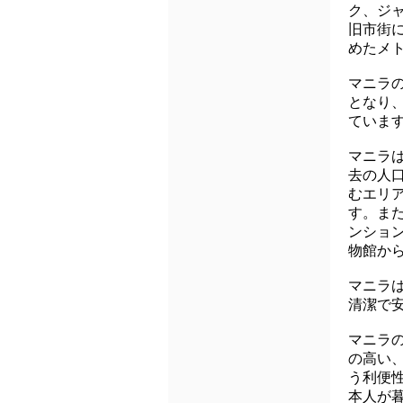
ク、ジャ
旧市街
めたメ
マニラ
となり
ていま
マニラ
去の人口
むエリ
す。ま
ンショ
物館か
マニラ
清潔で
マニラ
の高い
う利便
本人が