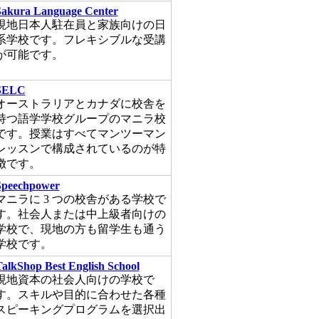
Sakura Language Center
現地日本人駐在員と家族向けの日
系学校です。フレキシブルな受講
が可能です。
SELC
オーストラリアとカナダに校舎を
持つ語学学校グループのマニラ校
です。授業はすべてマンツーマン
レッスンで構成されているのが特
徴です。
Speechpower
マニラに 3 つの校舎がある学校で
す。社会人または中上級者向けの
学校で、現地の方も留学生も通う
学校です。
alkShop Best English School
現地資本の社会人向けの学校で
す。スキルや目的に合わせた各種
スピーキングプログラムを選択出