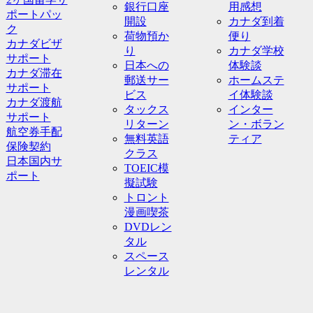
銀行口座
用感想
ポートパッ
開設
カナダ到着
ク
荷物預か
便り
カナダビザ
り
カナダ学校
サポート
日本への
体験談
カナダ滞在
郵送サー
ホームステ
サポート
ビス
イ体験談
カナダ渡航
タックス
インター
サポート
リターン
ン・ボラン
航空券手配
無料英語
ティア
保険契約
クラス
日本国内サ
TOEIC模
ポート
擬試験
トロント
漫画喫茶
DVDレン
タル
スペース
レンタル