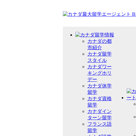
カナダの都
市紹介
カナダ留学
スタイル
カナダワー
キングホリ
デー
カナダ休学
留学
カナダ資格
留学
カナダイン
ターン留学
フランス語
留学