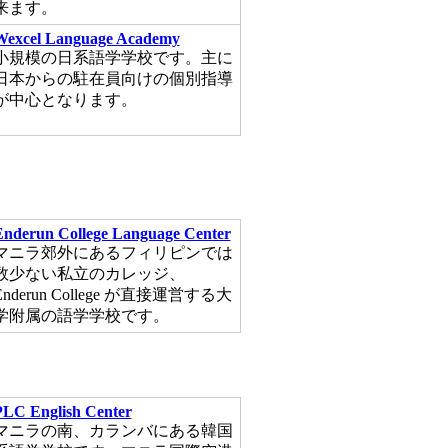
来ます。
Wexcel Language Academy
小規模の日系語学学校です。主に
日本からの駐在員向けの個別指導
が中心となります。
Enderun College Language Center
マニラ郊外にあるフィリピンでは
数少ない私立のカレッジ、
Enderun College が直接運営する大
学附属の語学学校です。
PLC English Center
マニラの南、カランバにある韓国