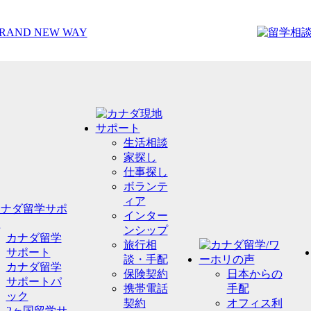
生活相談
家探し
仕事探し
ボランテ
ィア
インター
ンシップ
カナダ留学
旅行相
サポート
談・手配
カナダ留学
保険契約
日本からの
サポートパ
携帯電話
手配
ック
契約
オフィス利
2ヶ国留学サ