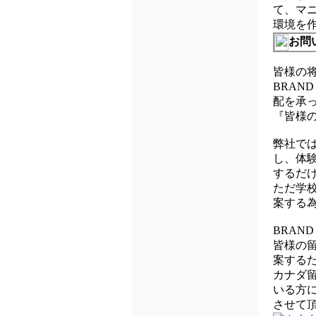
て、マ
環境を
お問
皆様の
BRAN
配を承っ
『皆様
弊社で
し、体
するだ
ただ学
案する
BRAN
皆様の
案する
カナダ
いる方
させて