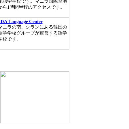
系語学学校です。マニラ国際空港
から1時間半程のアクセスです。
SDA Language Center
マニラの南、シランにある韓国の
語学学校グループが運営する語学
学校です。