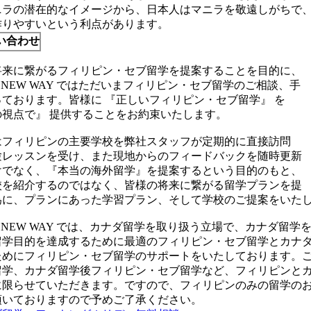
ニラの潜在的なイメージから、日本人はマニラを敬遠しがちで
作りやすいという利点があります。
い合わせ
将来に繋がるフィリピン・セブ留学を提案することを目的に、
D NEW WAY ではただいまフィリピン・セブ留学のご相談、手
ております。皆様に 『正しいフィリピン・セブ留学』 を
の視点で』 提供することをお約束いたします。
はフィリピンの主要学校を弊社スタッフが定期的に直接訪問
験レッスンを受け、また現地からのフィードバックを随時更新
けでなく、『本当の海外留学』を提案するという目的のもと、
校を紹介するのではなく、皆様の将来に繋がる留学プランを提
為に、プランにあった学習プラン、そして学校のご提案をいた
D NEW WAY では、カナダ留学を取り扱う立場で、カナダ留
留学目的を達成するために最適のフィリピン・セブ留学とカナ
ためにフィリピン・セブ留学のサポートをいたしております。
留学、カナダ留学後フィリピン・セブ留学など、フィリピンとカ
に限らせていただきます。ですので、フィリピンのみの留学の
頂いておりますので予めご了承ください。