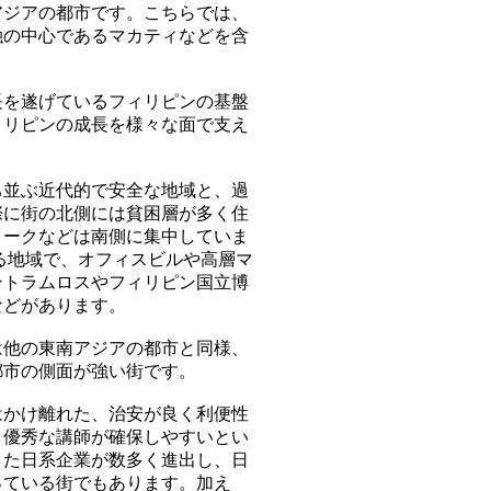
アジアの都市です。こちらでは、
融の中心であるマカティなどを含
長を遂げているフィリピンの基盤
ィリピンの成長を様々な面で支え
ち並ぶ近代的で安全な地域と、過
際に街の北側には貧困層が多く住
ォークなどは南側に集中していま
る地域で、オフィスビルや高層マ
ントラムロスやフィリピン国立博
などがあります。
は他の東南アジアの都市と同様、
都市の側面が強い街です。
はかけ離れた、治安が良く利便性
、優秀な講師が確保しやすいとい
また日系企業が数多く進出し、日
っている街でもあります。加え